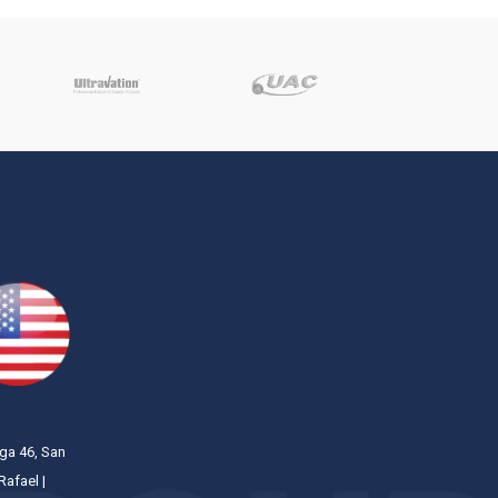
m
ega 46, San
Rafael |