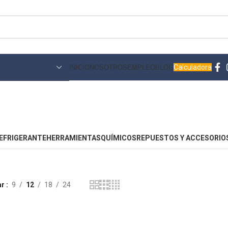
Calculadora
INICIO
NOSOTROS
EMPLEO
BLOG
EFRIGERANTE
HERRAMIENTAS
QUÍMICOS
REPUESTOS Y ACCESORIO
ar
9
12
18
24