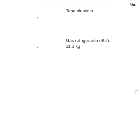
Mini
Tape aluminio
Gas refrigerante r407c-
11.3 kg
Un