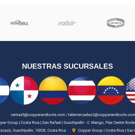
NUESTRAS SUCURSALES
ventas5@copperandtools.com / telemercadeo2@copperandtools.co
er Group | Costa Rica | San Rafael | Guachipelín - C. Mango, Flex Center Bod
Escazú, Guachipelin, 10203, Costa Rica
Copper Group | Costa Rica | San 