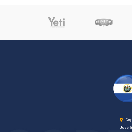
Copp
José, 