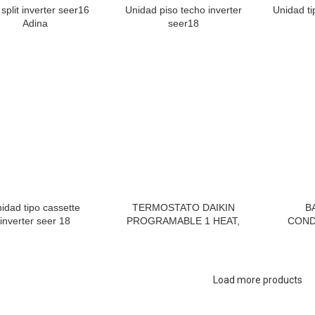
 split inverter seer16
Unidad piso techo inverter
Unidad tip
Adina
seer18
idad tipo cassette
TERMOSTATO DAIKIN
B
inverter seer 18
PROGRAMABLE 1 HEAT,
COND
1 COOL 5+2 DIAS
Load more products