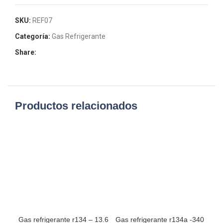
SKU:
REF07
Categoría:
Gas Refrigerante
Share:
Productos relacionados
Gas refrigerante r134 – 13.6
Gas refrigerante r134a -340
Gas