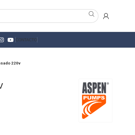
CONTACTO
nsado 220v
v