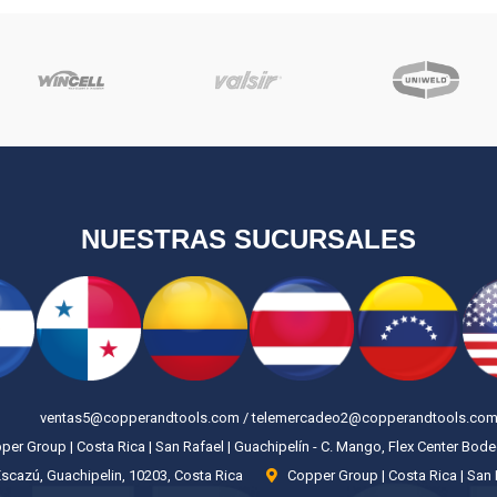
NUESTRAS SUCURSALES
ventas5@copperandtools.com / telemercadeo2@copperandtools.co
er Group | Costa Rica | San Rafael | Guachipelín - C. Mango, Flex Center Bod
Escazú, Guachipelin, 10203, Costa Rica
Copper Group | Costa Rica | San 