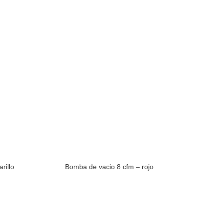
rillo
Bomba de vacio 8 cfm – rojo
MONITO