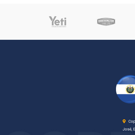
Copp
José, 