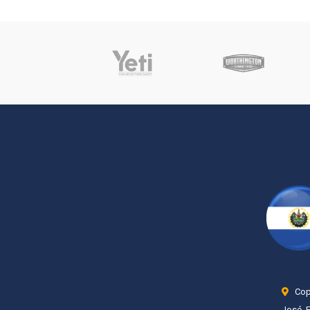
Copp
José, 