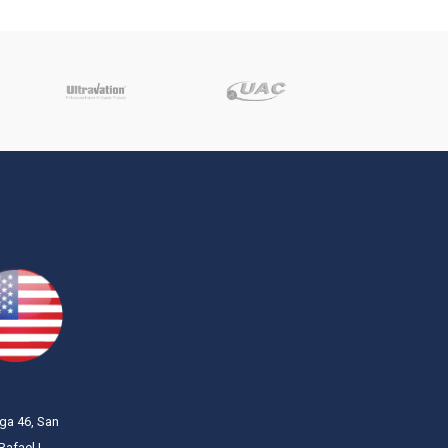
m
ega 46, San
Rafael |