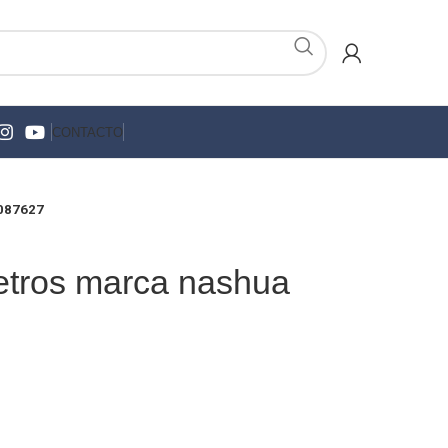
CONTACTO
1087627
metros marca nashua