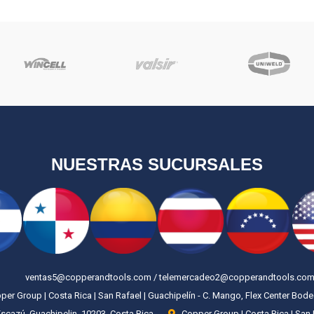
NUESTRAS SUCURSALES
ventas5@copperandtools.com / telemercadeo2@copperandtools.co
er Group | Costa Rica | San Rafael | Guachipelín - C. Mango, Flex Center Bod
Escazú, Guachipelin, 10203, Costa Rica
Copper Group | Costa Rica | San 